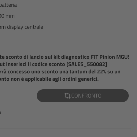
batteria
400 mm
mm display centrale
te sconto di lancio sul kit diagnostico FIT Pinion MGU!
t inserisci il codice sconto [SALES_550082]
errà concesso uno sconto una tantum del 22% su un
nto non è applicabile agli ordini generici.
CONFRONTO
A