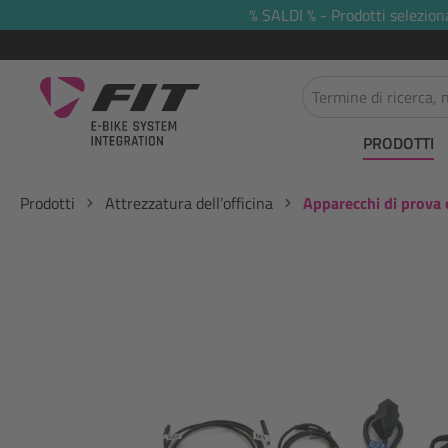
% SALDI % - Prodotti selezion
 ricerca
Passa alla navigazione principale
PRODOTTI
Prodotti
Attrezzatura dell’officina
Apparecchi di prova 