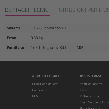
DETTAGLI TECNICI
ISTRUZIONI PER L`U
Sistema:
FIT 2.0, Pinion con FIT
Peso:
0.38 kg
Fornitura:
1x FIT Diagnostic Kit Pinion MGU
ASPETTI LEGALI
ASSISTENZA
Protezione dei dati
Posizioni aperte
Impressum
FAQ
CGV
Dichiarazione
Open Source Softwa
Registrarsi come