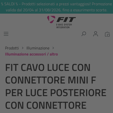
% SALDI % - Prodotti selezionati a prezzi vantaggiosi! Promozione
nuto principale
valida dal 20/04 al 31/08/2026, fino a esaurimento scorte.
Prodotti
Illuminazione
Illuminazione accessori / altro
FIT CAVO LUCE CON
CONNETTORE MINI F
PER LUCE POSTERIORE
CON CONNETTORE