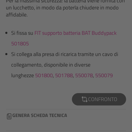
Per la massima sicurezza: la batteria viene fornita con
un lucchetto, in modo da poterla chiudere in modo
affidabile.
Si fissa su
FIT supporto batteria BAT Buddypack
501805
Si collega alla presa di ricarica tramite un cavo di
collegamento, disponibile in diverse
lunghezze
501800
,
501788
,
550078
,
550079
CONFRONTO
GENERA SCHEDA TECNICA