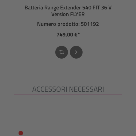
Batteria Range Extender 540 FIT 36 V
Version FLYER
Numero prodotto: 501192
749,00 €*
ACCESSORI NECESSARI
Salta la galleria dei prodotti