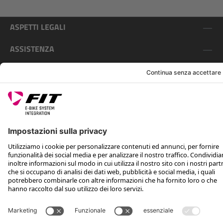
ASPETTI LEGALI
ASSISTENZA
SEGUICI SU
*Prezzo al dettaglio consigliato IVA inclusa più spese di spedizione e TSA
Rotax Bike Technology AG © 2025