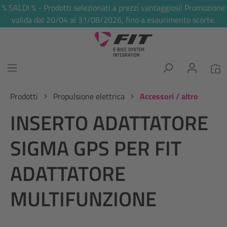
% SALDI % - Prodotti selezionati a prezzi vantaggiosi! Promozione
nuto principale
valida dal 20/04 al 31/08/2026, fino a esaurimento scorte.
Prodotti
Propulsione elettrica
Accessori / altro
INSERTO ADATTATORE
SIGMA GPS PER FIT
ADATTATORE
MULTIFUNZIONE