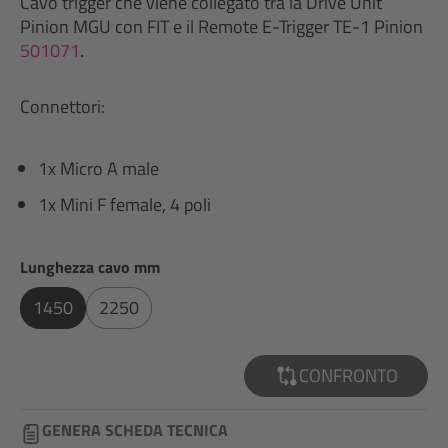
Cavo trigger che viene collegato tra la Drive Unit
Pinion MGU con FIT e il Remote E-Trigger TE-1 Pinion
501071
.
Connettori:
1x Micro A male
1x Mini F female, 4 poli
Seleziona
Lunghezza cavo mm
1450
2250
CONFRONTO
GENERA SCHEDA TECNICA