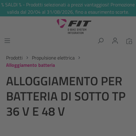
% SALDI % - Prodotti selezionati a prezzi vantaggiosi! Promozione
nuto principale
valida dal 20/04 al 31/08/2026, fino a esaurimento scorte.
Prodotti
Propulsione elettrica
Alloggiamento batteria
ALLOGGIAMENTO PER
BATTERIA DI SOTTO TP
36 V E 48 V