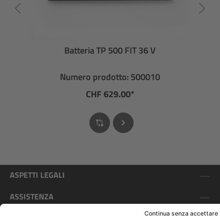
Batteria TP 500 FIT 36 V
Numero prodotto: 500010
CHF 629.00*
ASPETTI LEGALI
ASSISTENZA