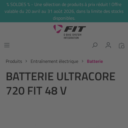
% SOLDES % - Une sélection de produits à prix réduit ! Offre
tenu principal
valable du 20 avril au 31 août 2026, dans la limite des stocks
disponibles.
Produits
Entraînement électrique
Batterie
BATTERIE ULTRACORE
720 FIT 48 V