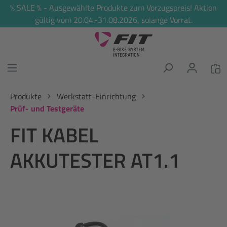
% SALE % - Ausgewählte Produkte zum Vorzugspreis! Aktion
alt springen
gültig vom 20.04.-31.08.2026, solange Vorrat.
Produkte
Werkstatt-Einrichtung
Prüf- und Testgeräte
FIT KABEL
AKKUTESTER AT1.1