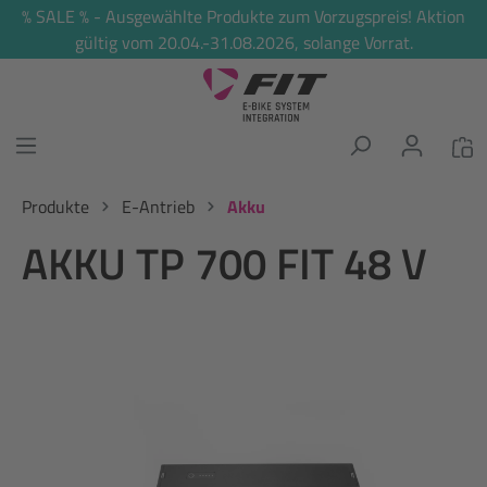
% SALE % - Ausgewählte Produkte zum Vorzugspreis! Aktion
alt springen
gültig vom 20.04.-31.08.2026, solange Vorrat.
Produkte
E-Antrieb
Akku
AKKU TP 700 FIT 48 V